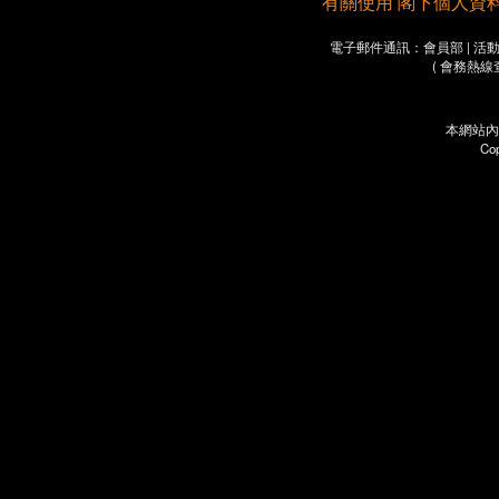
有關使用 閣下個人資料之重要
電子郵件通訊：會員部 | 活動部 
( 會務熱線
本網站內
Co