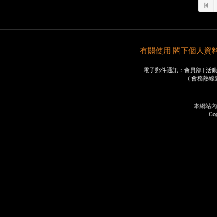
有關使用 閣下個人資料之重要
電子郵件通訊：會員部 | 活動部 
( 會務熱線
本網站內
Co