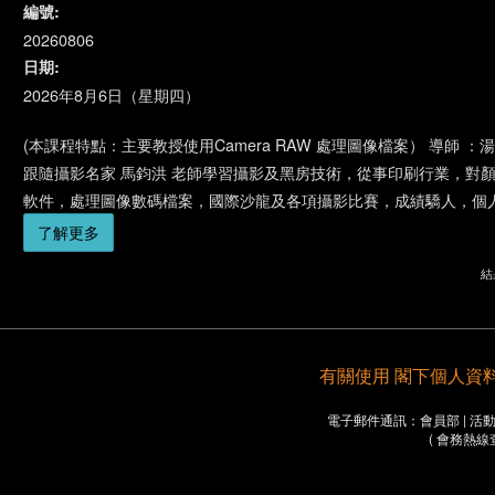
編號:
20260806
日期:
2026年8月6日（星期四）
(本課程特點：主要教授使用Camera RAW 處理圖像檔案） 導師 ：湯觀山先生
跟隨攝影名家 馬鈞洪 老師學習攝影及黑房技術，從事印刷行業，對顏色
軟件，處理圖像數碼檔案，國際沙龍及各項攝影比賽，成績驕人，個
了解更多
結果
有關使用 閣下個人資料之重要
電子郵件通訊：會員部 | 活動部 
( 會務熱線