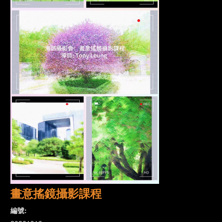
畫意搖鏡攝影課程
編號: