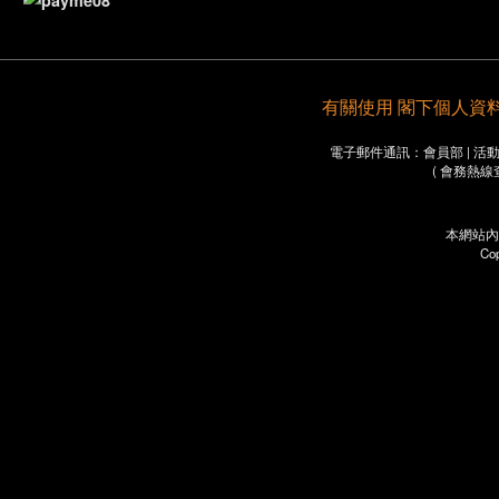
有關使用 閣下個人資料之重要
電子郵件通訊：會員部 | 活動部 
( 會務熱線
本網站內
Co