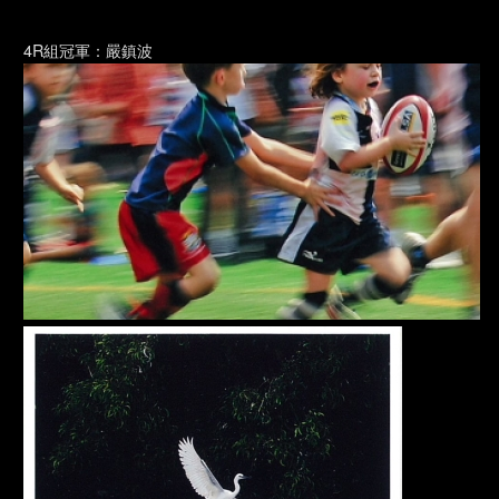
4R組冠軍：嚴鎮波