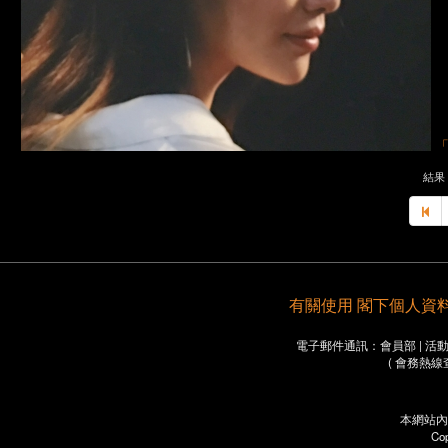
結果 3
有關使用 閣下個人資料之重要
電子郵件通訊：會員部 | 活動部 
( 會務熱線
本網站內
Co