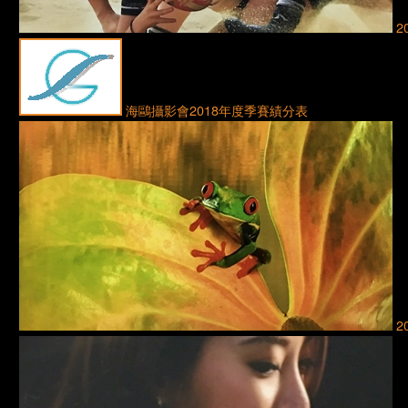
2
海鷗攝影會2018年度季賽績分表
2