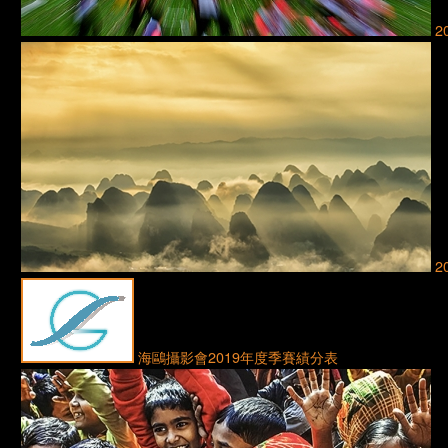
2
2
海鷗攝影會2019年度季賽績分表