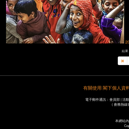
2
結果 3
有關使用 閣下個人資料之重要
電子郵件通訊：會員部 | 活動部 
( 會務熱線
本網站內
Co