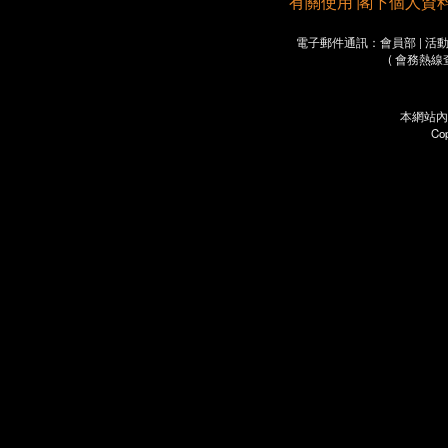
有關使用 閣下個人資料之重要
電子郵件通訊：會員部 | 活動部 
( 會務熱線
本網站內
Co