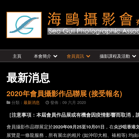
主頁
本會簡介
會員資訊
攝影課程及活動
最新消息
2020年會員攝影作品聯展 (接受報名)
分類：
最新消息
發佈：09 六月 2020
［注意事項：本屆會員作品展或有機會因疫情影響而取消，
會員攝影作品聯展定於
，在
2020年09月25至10月01日
尖沙咀香港文
展覽是一條龍服務，所有展出的相片 (如沖印大相、裱相等) 均