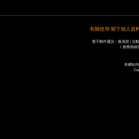
有關使用 閣下個人資料之重要
電子郵件通訊：會員部 | 活動部 
( 會務熱線
本網站內
Co