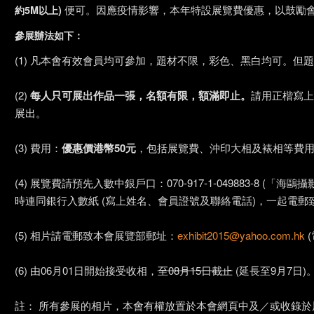
便可。因應疫情影響，本年特設展覽費優惠，以鼓勵
約5M以上)
參展辦法如下：
(1) 凡本會有效會員均可參加，題材不限，彩色、黑白均可。
(2)
每人只可展出作品一張，名額有限，額滿即止。
請用正楷寫上
展出。
(3) 費用：
優惠價港幣50元
，包括展覽費、沖印大相及裱相等費
(4) 展覽費請預先入數中銀戶口：070-917-1-049883-8 (「海鷗攝影會有限公
時連同銀行入數紙 (寫上姓名、會員證號及聯絡電話)，一起電郵
(5) 相片請電郵致本會展覽部郵址：
exhibit2015@yahoo.com.hk
(
(6) 由06月01日開始接受收相，
至08月15日截止
(
延長至9月7日)
註： 所有參展的相片，本會有權放置於本會網頁中及／或收錄