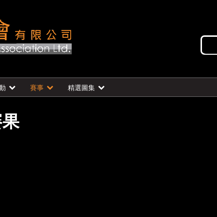
動
賽事
精選圖集
賽果