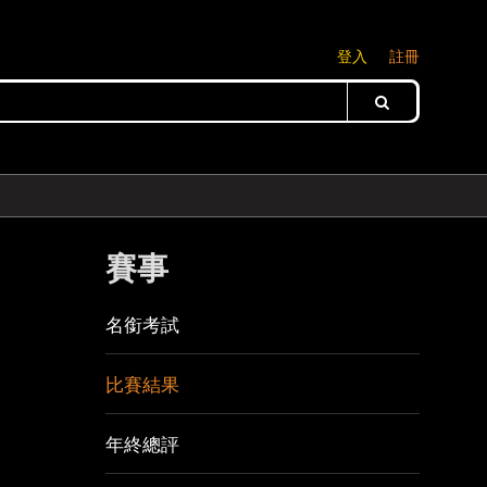
登入
註冊
賽事
名銜考試
比賽結果
年終總評